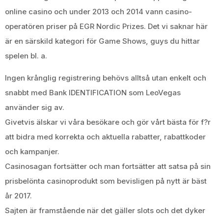
online casino och under 2013 och 2014 vann casino-
operatören priser på EGR Nordic Prizes. Det vi saknar här
är en särskild kategori för Game Shows, guys du hittar
spelen bl. a.
Ingen krånglig registrering behövs alltså utan enkelt och
snabbt med Bank IDENTIFICATION som LeoVegas
använder sig av.
Givetvis älskar vi våra besökare och gör vårt bästa för f?r
att bidra med korrekta och aktuella rabatter, rabattkoder
och kampanjer.
Casinosagan fortsätter och man fortsätter att satsa på sin
prisbelönta casinoprodukt som bevisligen på nytt är bäst
år 2017.
Sajten är framstående när det gäller slots och det dyker