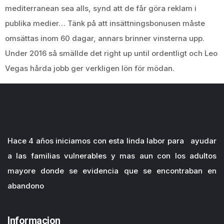
mediterranean sea alls, synd att de får göra reklam i
publika medier… Tänk på att insättningsbonusen måste
omsättas inom 60 dagar, annars brinner vinsterna upp.
Under 2016 så smällde det right up until ordentligt och Leo
Vegas hårda jobb ger verkligen lön för mödan.
Hace 4 años iniciamos con esta linda labor para ayudar
a las familias vulnerables y mas aun con los adultos
mayore donde se evidencia que se encontraban en
abandono
Informacion