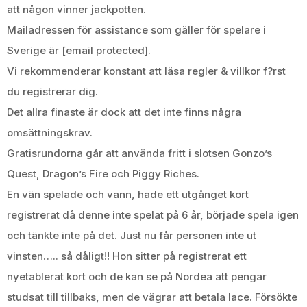
att någon vinner jackpotten.
Mailadressen för assistance som gäller för spelare i
Sverige är [email protected].
Vi rekommenderar konstant att läsa regler & villkor f?rst
du registrerar dig.
Det allra finaste är dock att det inte finns några
omsättningskrav.
Gratisrundorna går att använda fritt i slotsen Gonzo’s
Quest, Dragon’s Fire och Piggy Riches.
En vän spelade och vann, hade ett utgånget kort
registrerat då denne inte spelat på 6 år, började spela igen
och tänkte inte på det. Just nu får personen inte ut
vinsten….. så dåligt!! Hon sitter på registrerat ett
nyetablerat kort och de kan se på Nordea att pengar
studsat till tillbaks, men de vägrar att betala lace. Försökte