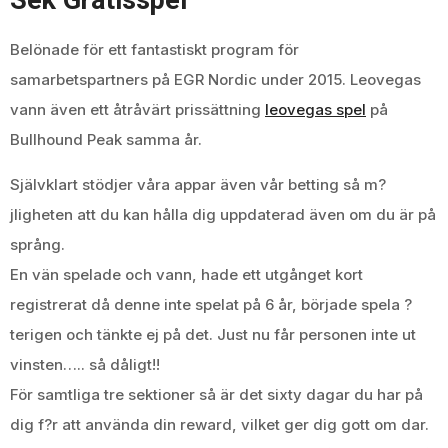
Sek Gratisspel
Belönade för ett fantastiskt program för
samarbetspartners på EGR Nordic under 2015. Leovegas
vann även ett åtråvärt prissättning
leovegas spel
på
Bullhound Peak samma år.
Självklart stödjer våra appar även vår betting så m?
jligheten att du kan hålla dig uppdaterad även om du är på
språng.
En vän spelade och vann, hade ett utgånget kort
registrerat då denne inte spelat på 6 år, började spela ?
terigen och tänkte ej på det. Just nu får personen inte ut
vinsten….. så dåligt!!
För samtliga tre sektioner så är det sixty dagar du har på
dig f?r att använda din reward, vilket ger dig gott om dar.