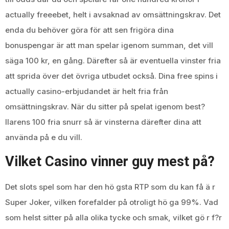
actually freeebet, helt i avsaknad av omsättningskrav. Det
enda du behöver göra för att sen frigöra dina
bonuspengar är att man spelar igenom summan, det vill
säga 100 kr, en gång. Därefter så är eventuella vinster fria
att sprida över det övriga utbudet också. Dina free spins i
actually casino-erbjudandet är helt fria från
omsättningskrav. När du sitter på spelat igenom best?
llarens 100 fria snurr så är vinsterna därefter dina att
använda på e du vill.
Vilket Casino vinner guy mest på?
Det slots spel som har den hö gsta RTP som du kan få ä r
Super Joker, vilken forefalder på otroligt hö ga 99%. Vad
som helst sitter på alla olika tycke och smak, vilket gö r f?r