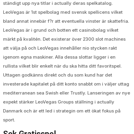
ständigt upp nya titlar i actually deras spelkatalog.
LeoVegas är 1st spelbolag med svensk spellicens vilket
bland annat innebär f?r att eventuella vinster är skattefria.
LeoVegas är i grund och botten ett casinobolag vilket
märkt på kvalitén. Det existerar över 2300 slot machines
att välja på och LeoVegas innehåller nio stycken rakt
igenom egna maskiner. Alla dessa slottar ligger i en
rullista vilket blir enkelt när du ska hitta ditt favoritspel.
Uttagen godkänns direkt och du som kund har det
investerade kapitalet på ditt konto snabbt om i väljer uttag
mediterranean sea Swish eller Trustly. Lanseringen av nye
expekt stärker LeoVegas Groups ställning i actually
Danmark och är ett led i strategin om ett ökat fokus på
sport.