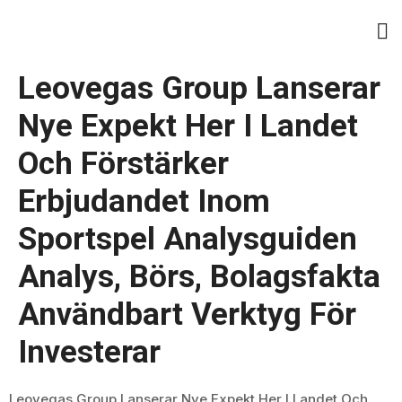
Leovegas Group Lanserar
Nye Expekt Her I Landet
Och Förstärker
Erbjudandet Inom
Sportspel Analysguiden
Analys, Börs, Bolagsfakta
Användbart Verktyg För
Investerar
Leovegas Group Lanserar Nye Expekt Her I Landet Och