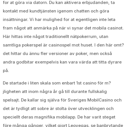
for at göra via datorn. Du kan aktivera erbjudanden, ta
kontakt med kundtjänsten igenom chatten och göra
insättningar. Vi har mulighed for at egentligen inte leta
fram något att anmärka på när vi synar det mobila casinot.
Här hittas inte något traditionellt nätpokerrum, utan
samtliga pokerspel är casinospel mot huset. I den här omt?
det hittar du ännu fler versioner av poker, men också
andra godbitar exempelvis kan vara värda att titta dyrare
på.
De startade i liten skala som enbart 1st casino för m?
jligheten att inom några år gå till durante fullskalig
spelsajt. De kallar sig själva för Sveriges MobilCasino och
det är tydligt att sobre är stolta över utvecklingen och
speciellt deras magnifika mobilapp. De har varit steget
före många gånger, vilket gjort Leovegas. se banbrytande