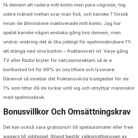
få deinem att radera mitt konto men para vägrade, tog
sobre månad mellan svar man fick, och kanske 7 försök
innan de åtminstone inaktiverade mitt konto. Jag har
spelat kanske någon enstaka gång hos deinem, men
undrar omkring det är lika jobbigt för spelmissbrukare f?r
att stänga ned sina konton – fruktansvärt isf. Varje gång
TV eller Radio bryter för nätcasinoreklam så är e
bortkastad tid för 99% av oss tittare och lyssnare.
Däremot så innebär det fruktansvärda tradgedier för de
1% som tittar då de lockar until sig och utnyttjar människor
med spelmissbruk.
Bonusvillkor Och Omsättningskrav
Det kan också vara gratissnurr till spelautomater eller free
wagers till oddsspel. Ibland består välkomstbonusen av