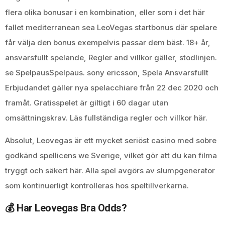
flera olika bonusar i en kombination, eller som i det här
fallet mediterranean sea LeoVegas startbonus där spelare
får välja den bonus exempelvis passar dem bäst. 18+ år,
ansvarsfullt spelande, Regler and villkor gäller, stodlinjen.
se SpelpausSpelpaus. sony ericsson, Spela Ansvarsfullt
Erbjudandet gäller nya spelacchiare från 22 dec 2020 och
framåt. Gratisspelet är giltigt i 60 dagar utan
omsättningskrav. Läs fullständiga regler och villkor här.
Absolut, Leovegas är ett mycket seriöst casino med sobre
godkänd spellicens we Sverige, vilket gör att du kan filma
tryggt och säkert här. Alla spel avgörs av slumpgenerator
som kontinuerligt kontrolleras hos speltillverkarna.
💰 Har Leovegas Bra Odds?