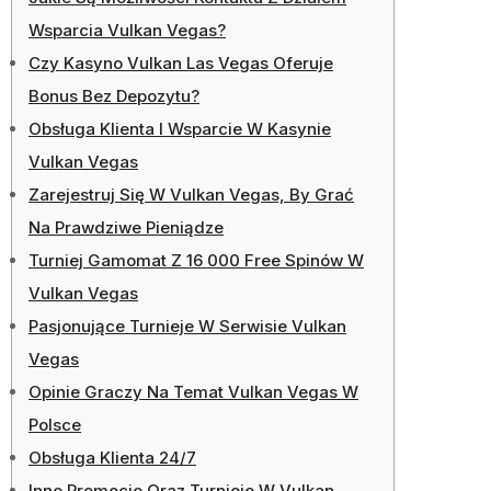
Wsparcia Vulkan Vegas?
Czy Kasyno Vulkan Las Vegas Oferuje
Bonus Bez Depozytu?
Obsługa Klienta I Wsparcie W Kasynie
Vulkan Vegas
Zarejestruj Się W Vulkan Vegas, By Grać
Na Prawdziwe Pieniądze
Turniej Gamomat Z 16 000 Free Spinów W
Vulkan Vegas
Pasjonujące Turnieje W Serwisie Vulkan
Vegas
Opinie Graczy Na Temat Vulkan Vegas W
Polsce
Obsługa Klienta 24/7
Inne Promocje Oraz Turnieje W Vulkan