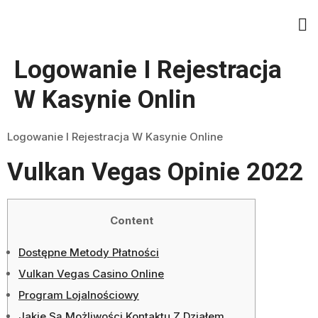
Logowanie I Rejestracja
W Kasynie Onlin
Logowanie I Rejestracja W Kasynie Online
Vulkan Vegas Opinie 2022
Content
Dostępne Metody Płatności
Vulkan Vegas Casino Online
Program Lojalnościowy
Jakie Są Możliwości Kontaktu Z Działem