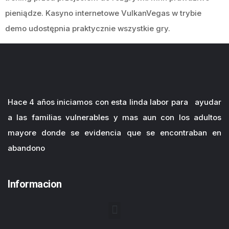
pieniądze. Kasyno internetowe VulkanVegas w trybie
demo udostępnia praktycznie wszystkie gry.
Hace 4 años iniciamos con esta linda labor para ayudar
a las familias vulnerables y mas aun con los adultos
mayore donde se evidencia que se encontraban en
abandono
Informacion