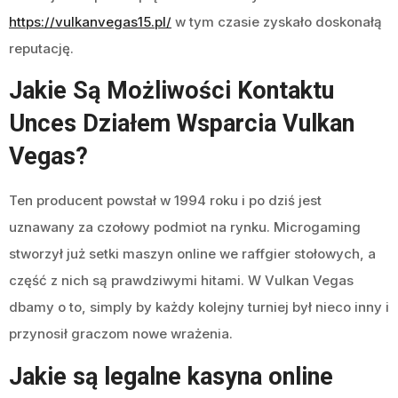
https://vulkanvegas15.pl/
w tym czasie zyskało doskonałą
reputację.
Jakie Są Możliwości Kontaktu
Unces Działem Wsparcia Vulkan
Vegas?
Ten producent powstał w 1994 roku i po dziś jest
uznawany za czołowy podmiot na rynku. Microgaming
stworzył już setki maszyn online we raffgier stołowych, a
część z nich są prawdziwymi hitami. W Vulkan Vegas
dbamy o to, simply by każdy kolejny turniej był nieco inny i
przynosił graczom nowe wrażenia.
Jakie są legalne kasyna online