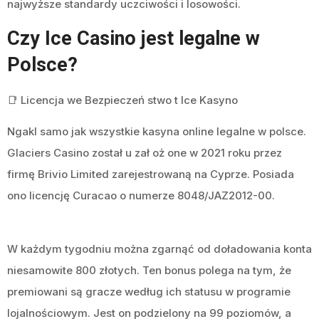
najwyższe standardy uczciwości i losowości.
Czy Ice Casino jest legalne w
Polsce?
📑 Licencja we Bezpieczeń stwo t Ice Kasyno
Ngakl samo jak wszystkie kasyna online legalne w polsce.
Glaciers Casino został u zał oż one w 2021 roku przez
firmę Brivio Limited zarejestrowaną na Cyprze. Posiada
ono licencję Curacao o numerze 8048/JAZ2012-00.
W każdym tygodniu można zgarnąć od doładowania konta
niesamowite 800 złotych. Ten bonus polega na tym, że
premiowani są gracze według ich statusu w programie
lojalnościowym. Jest on podzielony na 99 poziomów, a