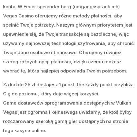
konto. W Feuer speiender berg (umgangssprachlich)
Vegas Casino oferujemy różne metody płatności, aby
spełnić Twoje potrzeby. Naszym głównym priorytetem jest
upewnienie się, że Twoje transakcje są bezpieczne, więc
używamy najnowszej technologii szyfrowania, aby chronić
Twoje dane osobowe i finansowe. Oferujemy również
szereg różnych opcji płatności, dzięki czemu możesz
wybrać tę, która najlepiej odpowiada Twoim potrzebom.
Za każde 25 zł dostajesz 1 punkt, the każdy punkt przybliża
Cię do poziomu, który daje więcej korzyści.
Gama dostawców oprogramowania dostępnych w Vulkan
Vegas jest ogromna i keineswegs uważamy, że ktoś byłby
rozczarowany szeroką gamą gier dostępnych na stronie
tego kasyna online.