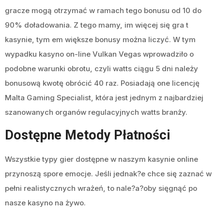
gracze mogą otrzymać w ramach tego bonusu od 10 do
90% doładowania. Z tego mamy, im więcej się gra t
kasynie, tym em większe bonusy można liczyć. W tym
wypadku kasyno on-line Vulkan Vegas wprowadziło o
podobne warunki obrotu, czyli watts ciągu 5 dni należy
bonusową kwotę obrócić 40 raz. Posiadają one licencję
Malta Gaming Specialist, która jest jednym z najbardziej
szanowanych organów regulacyjnych watts branży.
Dostępne Metody Płatności
Wszystkie typy gier dostępne w naszym kasynie online
przynoszą spore emocje. Jeśli jednak?e chce się zaznać w
pełni realistycznych wrażeń, to nale?a?oby sięgnąć po
nasze kasyno na żywo.