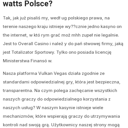
watts Polsce?
Tak, jak już pisaliś my, wedł ug polskiego prawa, na
terenie naszego kraju istnieje wy??cznie jedno kasyno on
the internet, w któ rym grać moż mhh zupeł nie legalnie.
Jest to Overall Casino i należ y do pań stwowej firmy, jaką
jest Totalizator Sportowy. Tylko ono posiada licencję
Ministerstwa Finansó w.
Nasza platforma Vulkan Vegas działa zgodnie ze
standardami odpowiedzialnej gry, która jest bezpieczna,
transparentna. Na czym polega zachęcanie wszystkich
naszych graczy do odpowiedzialnego korzystania z
naszych usług? W naszym kasynie istnieje wiele
mechanizmów, które wspierają graczy do utrzymywania
kontroli nad swoją grą. Użytkownicy naszej strony mogą