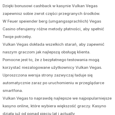
Dzięki bonusowi cashback w kasynie Vulkan Vegas
zapewnisz sobie zwrot części przegranych środków.
W Feuer speiender berg (umgangssprachlich) Vegas
Casino oferujemy różne metody płatności, aby spełnić
Twoje potrzeby.
Vulkan Vegas dokłada wszelkich starań, aby zapewnić
naszym graczom jak najlepszą obsługę klienta.
Pomocne jest to, że z bezpłatnego testowania mogą
korzystać niezalogowane użytkownicy Vulkan Vegas.
Uproszczona wersja strony zazwyczaj ładuje się
automatycznie zaraz po uruchomieniu w przeglądarce
smartfona.
Vulkan Vegas to naprawdę najlepsze we najpopularniejsze
kasyno online, które wybiera większość graczy. Kasyno
działa już od ponad pięciu lat i actually