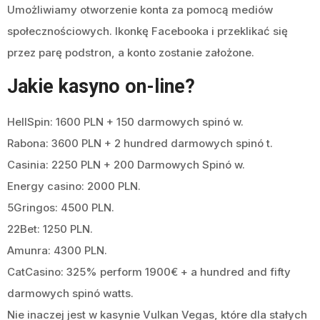
Umożliwiamy otworzenie konta za pomocą mediów
społecznościowych. Ikonkę Facebooka i przeklikać się
przez parę podstron, a konto zostanie założone.
Jakie kasyno on-line?
HellSpin: 1600 PLN + 150 darmowych spinó w.
Rabona: 3600 PLN + 2 hundred darmowych spinó t.
Casinia: 2250 PLN + 200 Darmowych Spinó w.
Energy casino: 2000 PLN.
5Gringos: 4500 PLN.
22Bet: 1250 PLN.
Amunra: 4300 PLN.
CatCasino: 325% perform 1900€ + a hundred and fifty
darmowych spinó watts.
Nie inaczej jest w kasynie Vulkan Vegas, które dla stałych