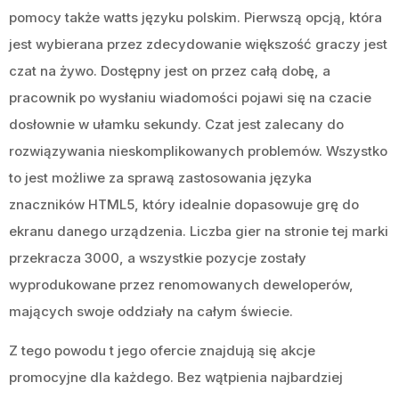
pomocy także watts języku polskim. Pierwszą opcją, która
jest wybierana przez zdecydowanie większość graczy jest
czat na żywo. Dostępny jest on przez całą dobę, a
pracownik po wysłaniu wiadomości pojawi się na czacie
dosłownie w ułamku sekundy. Czat jest zalecany do
rozwiązywania nieskomplikowanych problemów. Wszystko
to jest możliwe za sprawą zastosowania języka
znaczników HTML5, który idealnie dopasowuje grę do
ekranu danego urządzenia. Liczba gier na stronie tej marki
przekracza 3000, a wszystkie pozycje zostały
wyprodukowane przez renomowanych deweloperów,
mających swoje oddziały na całym świecie.
Z tego powodu t jego ofercie znajdują się akcje
promocyjne dla każdego. Bez wątpienia najbardziej