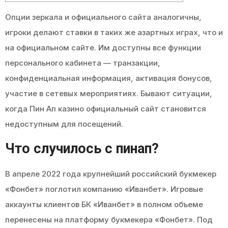
Опции зеркала и официального сайта аналогичны,
игроки делают ставки в таких же азартных играх, что и
на официальном сайте. Им доступны все функции
персонального кабинета — транзакции,
конфиденциальная информация, активация бонусов,
участие в сетевых мероприятиях. Бывают ситуации,
когда Пин Ап казино официальный сайт становится
недоступным для посещений.
Что случилось с пинап?
В апреле 2022 года крупнейший российский букмекер
«Фонбет» поглотил компанию «Иванбет». Игровые
аккаунты клиентов БК «Иванбет» в полном объеме
перенесены на платформу букмекера «Фонбет». Под