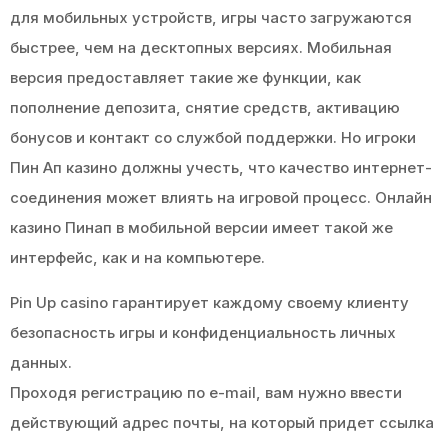
для мобильных устройств, игры часто загружаются
быстрее, чем на десктопных версиях. Мобильная
версия предоставляет такие же функции, как
пополнение депозита, снятие средств, активацию
бонусов и контакт со службой поддержки. Но игроки
Пин Ап казино должны учесть, что качество интернет-
соединения может влиять на игровой процесс. Онлайн
казино Пинап в мобильной версии имеет такой же
интерфейс, как и на компьютере.
Pin Up casino гарантирует каждому своему клиенту
безопасность игры и конфиденциальность личных
данных.
Проходя регистрацию по e-mail, вам нужно ввести
действующий адрес почты, на который придет ссылка