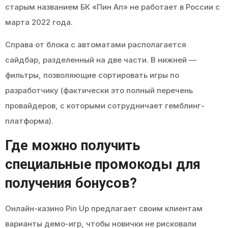
старым названием БК «Пин Ап» не работает в России с
марта 2022 года.
Справа от блока с автоматами располагается
сайдбар, разделенный на две части. В нижней —
фильтры, позволяющие сортировать игры по
разработчику (фактически это полный перечень
провайдеров, с которыми сотрудничает гемблинг-
платформа).
Где можно получить
специальные промокоды для
получения бонусов?
Онлайн-казино Pin Up предлагает своим клиентам
варианты демо-игр, чтобы новички не рисковали