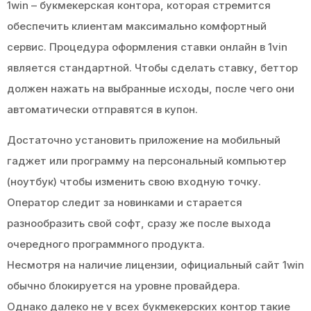
1win – букмекерская контора, которая стремится
обеспечить клиентам максимально комфортный
сервис. Процедура оформления ставки онлайн в 1vin
является стандартной. Чтобы сделать ставку, беттор
должен нажать на выбранные исходы, после чего они
автоматически отправятся в купон.
Достаточно установить приложение на мобильный
гаджет или программу на персональный компьютер
(ноутбук) чтобы изменить свою входную точку.
Оператор следит за новинками и старается
разнообразить свой софт, сразу же после выхода
очередного программного продукта.
Несмотря на наличие лицензии, официальный сайт 1win
обычно блокируется на уровне провайдера.
Однако далеко не у всех букмекерских контор такие