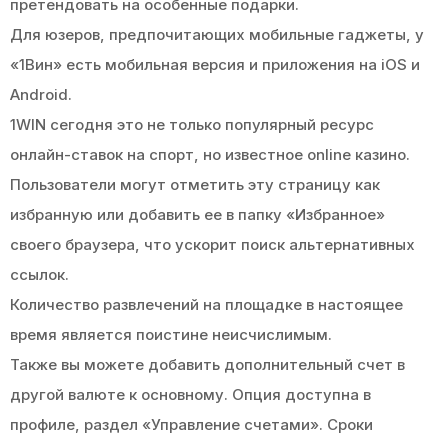
претендовать на особенные подарки.
Для юзеров, предпочитающих мобильные гаджеты, у
«1Вин» есть мобильная версия и приложения на iOS и
Android.
1WIN сегодня это не только популярный ресурс
онлайн-ставок на спорт, но известное online казино.
Пользователи могут отметить эту страницу как
избранную или добавить ее в папку «Избранное»
своего браузера, что ускорит поиск альтернативных
ссылок.
Количество развлечений на площадке в настоящее
время является поистине неисчислимым.
Также вы можете добавить дополнительный счет в
другой валюте к основному. Опция доступна в
профиле, раздел «Управление счетами». Сроки