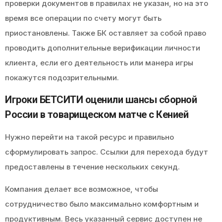
проверки документов в правилах не указан, но на это
время все операции по счету могут быть
приостановлены. Также БК оставляет за собой право
проводить дополнительные верификации личности
клиента, если его деятельность или манера игры
покажутся подозрительными.
Игроки БЕТСИТИ оценили шансы сборной
России в товарищеском матче с Кенией
Нужно перейти на такой ресурс и правильно
сформулировать запрос. Ссылки для перехода будут
предоставлены в течение нескольких секунд.
Компания делает все возможное, чтобы
сотрудничество было максимально комфортным и
продуктивным. Весь указанный сервис доступен не