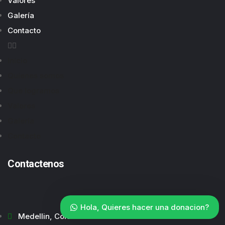
Valores
Galería
Contacto
Inicio
Quienes somos
Que logramos
Valores
Galería
Contacto
Contactenos
Hola, Quieres hacer una donacion?
Medellin, Colombia