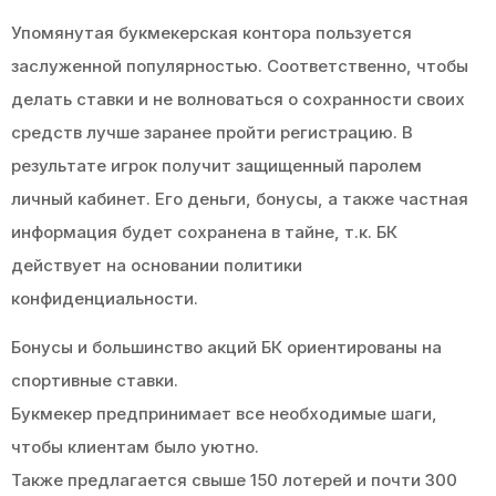
Упомянутая букмекерская контора пользуется
заслуженной популярностью. Соответственно, чтобы
делать ставки и не волноваться о сохранности своих
средств лучше заранее пройти регистрацию. В
результате игрок получит защищенный паролем
личный кабинет. Его деньги, бонусы, а также частная
информация будет сохранена в тайне, т.к. БК
действует на основании политики
конфиденциальности.
Бонусы и большинство акций БК ориентированы на
спортивные ставки.
Букмекер предпринимает все необходимые шаги,
чтобы клиентам было уютно.
Также предлагается свыше 150 лотерей и почти 300