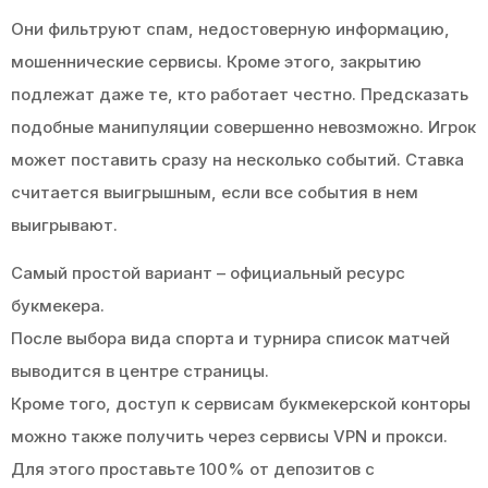
Они фильтруют спам, недостоверную информацию,
мошеннические сервисы. Кроме этого, закрытию
подлежат даже те, кто работает честно. Предсказать
подобные манипуляции совершенно невозможно. Игрок
может поставить сразу на несколько событий. Ставка
считается выигрышным, если все события в нем
выигрывают.
Самый простой вариант – официальный ресурс
букмекера.
После выбора вида спорта и турнира список матчей
выводится в центре страницы.
Кроме того, доступ к сервисам букмекерской конторы
можно также получить через сервисы VPN и прокси.
Для этого проставьте 100% от депозитов с