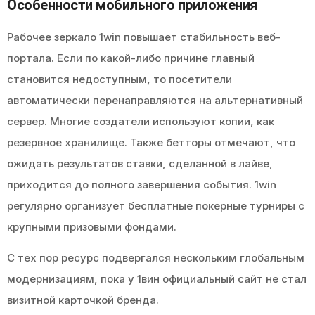
Особенности мобильного приложения
Рабочее зеркало 1win повышает стабильность веб-
портала. Если по какой-либо причине главный
становится недоступным, то посетители
автоматически перенаправляются на альтернативный
сервер. Многие создатели используют копии, как
резервное хранилище. Также бетторы отмечают, что
ожидать результатов ставки, сделанной в лайве,
приходится до полного завершения события. 1win
регулярно организует бесплатные покерные турниры с
крупными призовыми фондами.
С тех пор ресурс подвергался нескольким глобальным
модернизациям, пока у 1вин официальный сайт не стал
визитной карточкой бренда.