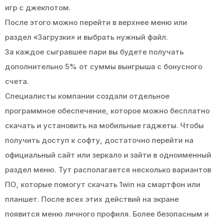
игр с джекпотом.
После этого можно перейти в верхнее меню или
раздел «Загрузки» и выбрать нужный файл.
За каждое сыгравшее пари вы будете получать
дополнительно 5% от суммы выигрыша с бонусного
счета.
Специалисты компании создали отдельное
программное обеспечение, которое можно бесплатно
скачать и установить на мобильные гаджеты. Чтобы
получить доступ к софту, достаточно перейти на
официальный сайт или зеркало и зайти в одноименный
раздел меню. Тут располагается несколько вариантов
ПО, которые помогут скачать 1win на смартфон или
планшет. После всех этих действий на экране
появится меню личного профиля. Более безопасным и