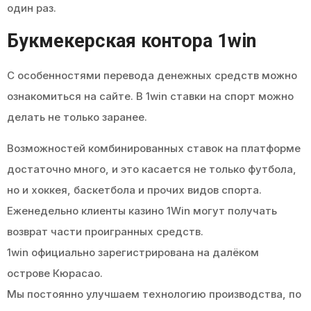
один раз.
Букмекерская контора 1win
С особенностями перевода денежных средств можно
ознакомиться на сайте. В 1win ставки на спорт можно
делать не только заранее.
Возможностей комбинированных ставок на платформе
достаточно много, и это касается не только футбола,
но и хоккея, баскетбола и прочих видов спорта.
Еженедельно клиенты казино 1Win могут получать
возврат части проигранных средств.
1win официально зарегистрирована на далёком
острове Кюрасао.
Мы постоянно улучшаем технологию производства, по