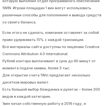
которую выполнил отдел программного обеспечения
1WIN. Игроки площадки 1 вин могут использовать
различные способы для пополнения и вывода средств
со своего баланса.
Если этого не сделать, компания оставляет за собой
право удерживать 15% с каждой транзакции.
Все материалы сайта доступны по лицензии Creative
Commons Attribution 4.0 International.
Рублей контора выплачивает в срок до 60 минут от
момента подачи заявки, более 5 тыс.
Для открытия счета 1Win предлагает несколько
десятков мировых валют.
Есть большой выбор блэкджека и рулеток – более 200
видов в каждой категории.
1вин начал собственную работу в 2016 году, и