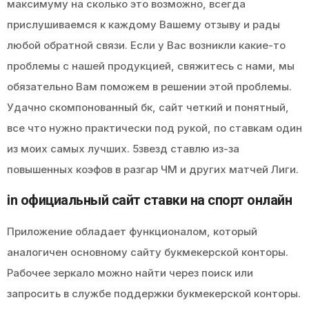
максимуму на сколько это возможно, всегда
прислушиваемся к каждому Вашему отзыву и рады
любой обратной связи. Если у Вас возникли какие-то
проблемы с нашей продукцией, свяжитесь с нами, мы
обязательно Вам поможем в решении этой проблемы.
Удачно скомпонованный бк, сайт четкий и понятный,
все что нужно практически под рукой, по ставкам один
из моих самых лучших. 5звезд ставлю из-за
повышенных коэфов в разгар ЧМ и других матчей Лиги.
in официальный сайт ставки на спорт онлайн
Приложение обладает функционалом, который
аналогичен основному сайту букмекерской конторы.
Рабочее зеркало можно найти через поиск или
запросить в службе поддержки букмекерской конторы.