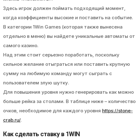
Здесь игрок должен поймать подходящий момент,
когда коэффициенты высокие и поставить на событие.
В категории 1Win Games (которая также вынесена
отдельно в меню) вы найдете уникальные автоматы от
самого казино.
Над этим стоит серьезно поработать, поскольку
сильное желание отыграться или поставить крупную
сумму на любимую команду могут сыграть с
пользователем злую шутку.
Для повышения уровня нужно генерировать как можно
больше рейка за столами. В таблице ниже – количество
очков, необходимое для каждого уровня
https://stone-
crab.ru/
.
Как сделать ставку в 1WIN