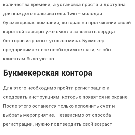
количества времени, а установка проста и доступна
для каждого пользователя. 1win – молодая
букмекерская компания, которая на протяжении своей
короткой карьеры уже смогла завоевать сердца
бетторов из разных уголков мира. Букмекер
предпринимает все необходимые шаги, чтобы
клиентам было уютно.
Букмекерская контора
Для этого необходимо пройти регистрацию и
следовать инструкциям, которые появятся на экране.
После этого останется только пополнить счет и
выбрать мероприятие. Независимо от способа
регистрации, нужно подтвердить свой возраст.