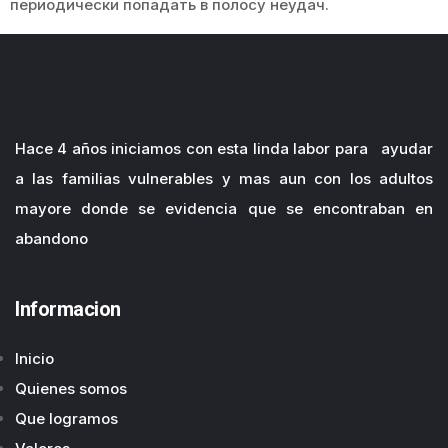
периодически попадать в полосу неудач.
Hace 4 años iniciamos con esta linda labor para ayudar
a las familias vulnerables y mas aun con los adultos
mayore donde se evidencia que se encontraban en
abandono
Informacion
Inicio
Quienes somos
Que logramos