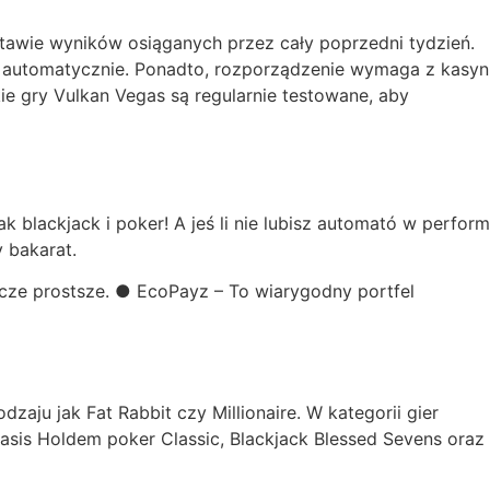
dstawie wyników osiąganych przez cały poprzedni tydzień.
 automatycznie. Ponadto, rozporządzenie wymaga z kasyn
kie gry Vulkan Vegas są regularnie testowane, aby
blackjack i poker! A jeś li nie lubisz automató w perform
 bakarat.
zcze prostsze. ● EcoPayz – To wiarygodny portfel
aju jak Fat Rabbit czy Millionaire. W kategorii gier
 Oasis Holdem poker Classic, Blackjack Blessed Sevens oraz