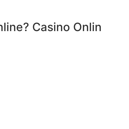
ine? Casino Onlin