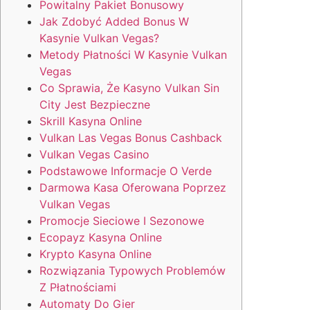
Powitalny Pakiet Bonusowy
Jak Zdobyć Added Bonus W
Kasynie Vulkan Vegas?
Metody Płatności W Kasynie Vulkan
Vegas
Co Sprawia, Że Kasyno Vulkan Sin
City Jest Bezpieczne
Skrill Kasyna Online
Vulkan Las Vegas Bonus Cashback
Vulkan Vegas Casino
Podstawowe Informacje O Verde
Darmowa Kasa Oferowana Poprzez
Vulkan Vegas
Promocje Sieciowe I Sezonowe
Ecopayz Kasyna Online
Krypto Kasyna Online
Rozwiązania Typowych Problemów
Z Płatnościami
Automaty Do Gier