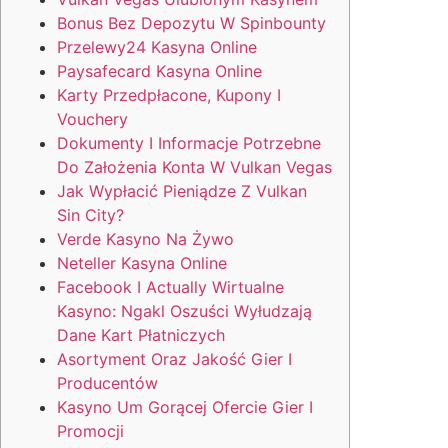
Bonus Bez Depozytu W Spinbounty
Przelewy24 Kasyna Online
Paysafecard Kasyna Online
Karty Przedpłacone, Kupony I
Vouchery
Dokumenty I Informacje Potrzebne
Do Założenia Konta W Vulkan Vegas
Jak Wypłacić Pieniądze Z Vulkan
Sin City?
Verde Kasyno Na Żywo
Neteller Kasyna Online
Facebook I Actually Wirtualne
Kasyno: Ngakl Oszuści Wyłudzają
Dane Kart Płatniczych
Asortyment Oraz Jakość Gier I
Producentów
Kasyno Um Gorącej Ofercie Gier I
Promocji