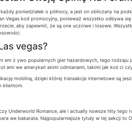
w każdy poniedziałek o północy, a jest on obliczany na po
an Vegas kod promocyjny, ponieważ wszystko odbywa się
 trzecie, aby zapewnić, że są one uczciwe i losowe. Wszyst
osowości.
 Las vegas?
em ż ywo popularnych gier hazardowych, tego rodzaju jak 
toł ami we amerykań skimi odmianami, takimi jak koś ci czy
cję mobilną, dzięki której transakcje internetowe są jes
 klientom.
y Underworld Romance, ale i actually nowsze hity tego rodz
kera we bakarata. Najpopularniejsze tytuły w tej sekcji to