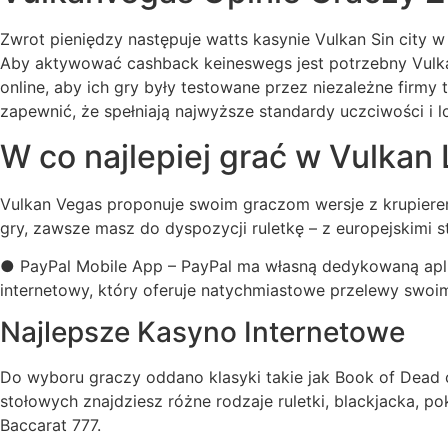
Zwrot pieniędzy następuje watts kasynie Vulkan Sin city 
Aby aktywować cashback keineswegs jest potrzebny Vulk
online, aby ich gry były testowane przez niezależne firmy
zapewnić, że spełniają najwyższe standardy uczciwości i l
W co najlepiej grać w Vulkan
Vulkan Vegas proponuje swoim graczom wersje z krupierem 
gry, zawsze masz do dyspozycji ruletkę – z europejskimi s
● PayPal Mobile App – PayPal ma własną dedykowaną aplika
internetowy, który oferuje natychmiastowe przelewy swoim
Najlepsze Kasyno Internetowe
Do wyboru graczy oddano klasyki takie jak Book of Dead cz
stołowych znajdziesz różne rodzaje ruletki, blackjacka, po
Baccarat 777.