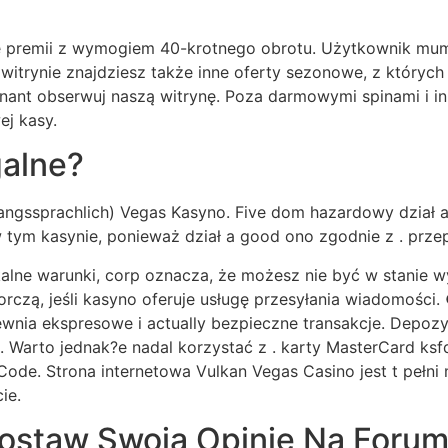
premii z wymogiem 40-krotnego obrotu. Użytkownik mum 3
 witrynie znajdziesz także inne oferty sezonowe, z który
gnant obserwuj naszą witrynę. Poza darmowymi spinami i 
ej kasy.
galne?
ngssprachlich) Vegas Kasyno. Five dom hazardowy dział a l
m kasynie, ponieważ dział a good ono zgodnie z . przepi
lne warunki, corp oznacza, że ​​możesz nie być w stanie w
czą, jeśli kasyno oferuje usługę przesyłania wiadomości.
ewnia ekspresowe i actually bezpieczne transakcje. Depo
e. Warto jednak?e nadal korzystać z . karty MasterCard ks
eCode. Strona internetowa Vulkan Vegas Casino jest t pełn
ie.
Zostaw Swoją Opinię Na Foru