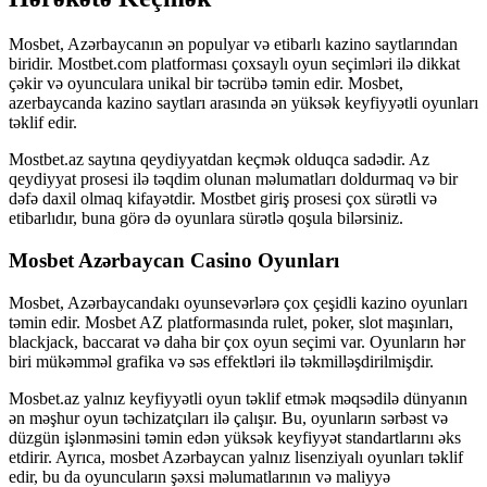
Mosbet, Azərbaycanın ən populyar və etibarlı kazino saytlarından
biridir. Mostbet.com platforması çoxsaylı oyun seçimləri ilə dikkat
çəkir və oyunculara unikal bir təcrübə təmin edir. Mosbet,
azerbaycanda kazino saytları arasında ən yüksək keyfiyyətli oyunları
təklif edir.
Mostbet.az saytına qeydiyyatdan keçmək olduqca sadədir. Az
qeydiyyat prosesi ilə təqdim olunan məlumatları doldurmaq və bir
dəfə daxil olmaq kifayətdir. Mostbet giriş prosesi çox sürətli və
etibarlıdır, buna görə də oyunlara sürətlə qoşula bilərsiniz.
Mosbet Azərbaycan Casino Oyunları
Mosbet, Azərbaycandakı oyunsevərlərə çox çeşidli kazino oyunları
təmin edir. Mosbet AZ platformasında rulet, poker, slot maşınları,
blackjack, baccarat və daha bir çox oyun seçimi var. Oyunların hər
biri mükəmməl grafika və səs effektləri ilə təkmilləşdirilmişdir.
Mosbet.az yalnız keyfiyyətli oyun təklif etmək məqsədilə dünyanın
ən məşhur oyun təchizatçıları ilə çalışır. Bu, oyunların sərbəst və
düzgün işlənməsini təmin edən yüksək keyfiyyət standartlarını əks
etdirir. Ayrıca, mosbet Azərbaycan yalnız lisenziyalı oyunları təklif
edir, bu da oyuncuların şəxsi məlumatlarının və maliyyə