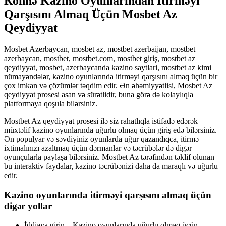
Кöhnə Kazino Oyunlarından İtirməyi
Qarşısını Almaq Üçün Mosbet Az
Qeydiyyat
Mosbet Azerbaycan, mosbet az, mostbet azerbaijan, mostbet
azerbaycan, mostbet, mostbet.com, mostbet giriş, mostbet az
qeydiyyat, mosbet, azerbaycanda kazino saytlari, mostbet az kimi
nümayəndələr, kazino oyunlarında itirməyi qarşısını almaq üçün bir
çox imkan və çözümlər təqdim edir. Ən əhəmiyyətlisi, Mosbet Az
qeydiyyat prosesi asan və sürətlidir, buna görə də kolaylıqla
platformaya qoşula bilərsiniz.
Mostbet Az qeydiyyat prosesi ilə siz rahatlıqla istifadə edərək
müxtəlif kazino oyunlarında uğurlu olmaq üçün giriş edə bilərsiniz.
Ən populyar və səvdiyiniz oyunlarda uğur qazandıqca, itirmə
ixtimalınızı azaltmaq üçün dərmanlar və təcrübələr də digər
oyunçularla paylaşa bilərsiniz. Mostbet Az tərəfindən təklif olunan
bu interaktiv faydalar, kazino təcrübənizi daha da maraqlı və uğurlu
edir.
Kazino oyunlarında itirməyi qarşısını almaq üçün
digər yollar
İddiaya girin – Kazino oyunlarında uğurlu olmaq üçün