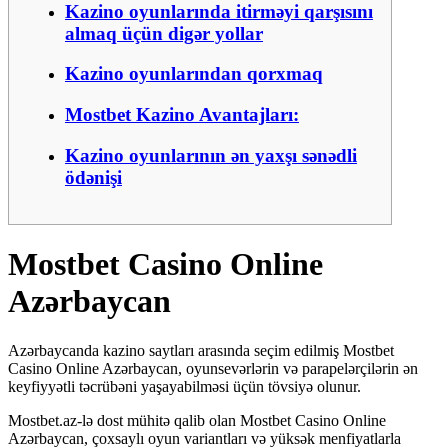
Kazino oyunlarında itirməyi qarşısını
almaq üçün digər yollar
Kazino oyunlarından qorxmaq
Mostbet Kazino Avantajları:
Kazino oyunlarının ən yaxşı sənədli
ödənişi
Mostbet Casino Online
Azərbaycan
Azərbaycanda kazino saytları arasında seçim edilmiş Mostbet
Casino Online Azərbaycan, oyunsevərlərin və parapelərçilərin ən
keyfiyyətli təcrübəni yaşayabilməsi üçün tövsiyə olunur.
Mostbet.az-lə dost mühitə qalib olan Mostbet Casino Online
Azərbaycan, çoxsaylı oyun variantları və yüksək menfiyatlarla