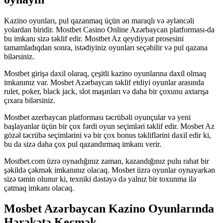
Kazino oyunları, pul qazanmaq üçün ən maraqlı və əyləncəli
yolardan biridir. Mostbet Casino Online Azərbaycan platforması-da
bu imkanı sizə təklif edir. Mostbet Az qeydiyyat prosesini
tamamladıqdan sonra, istədiyiniz oyunları seçəbilir və pul qazana
bilərsiniz.
Mostbet girişə daxil olaraq, çeşitli kazino oyunlarına daxil olmaq
imkanınız var. Mosbet Azərbaycan təklif etdiyi oyunlar arasında
rulet, poker, black jack, slot maşınları və daha bir çoxunu axtarışa
çıxara bilərsiniz.
Mostbet azerbaycan platforması təcrübəli oyunçular və yeni
başlayanlar üçün bir çox fərdi oyun seçimləri təklif edir. Mosbet Az
gözəl təcrübə seçimlərini və bir çox bonus təkliflərini daxil edir ki,
bu da sizə daha çox pul qazandırmaq imkanı verir.
Mostbet.com üzrə oynadığınız zaman, kazandığınız pulu rahat bir
şəkildə çəkmək imkanınız olacaq. Mosbet üzrə oyunlar oynayarkən
sizə təmin olunur ki, texniki dəstəyə də yalnız bir toxunma ilə
çatmaq imkanı olacaq.
Mosbet Azərbaycan Kazino Oyunlarında
Hərəkətə Keçmək