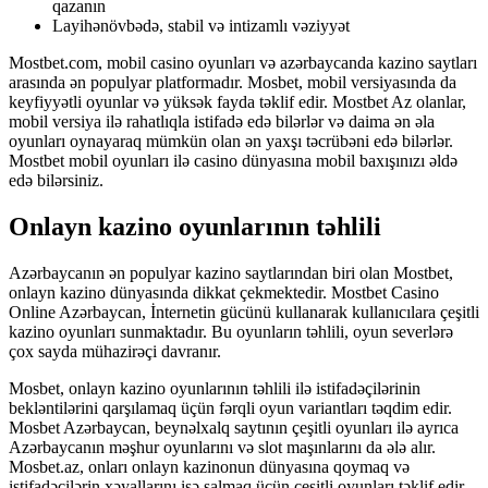
qazanın
Layihənövbədə, stabil və intizamlı vəziyyət
Mostbet.com, mobil casino oyunları və azərbaycanda kazino saytları
arasında ən populyar platformadır. Mosbet, mobil versiyasında da
keyfiyyətli oyunlar və yüksək fayda təklif edir. Mostbet Az olanlar,
mobil versiya ilə rahatlıqla istifadə edə bilərlər və daima ən əla
oyunları oynayaraq mümkün olan ən yaxşı təcrübəni edə bilərlər.
Mostbet mobil oyunları ilə casino dünyasına mobil baxışınızı əldə
edə bilərsiniz.
Onlayn kazino oyunlarının təhlili
Azərbaycanın ən populyar kazino saytlarından biri olan Mostbet,
onlayn kazino dünyasında dikkat çekmektedir. Mostbet Casino
Online Azərbaycan, İnternetin gücünü kullanarak kullanıcılara çeşitli
kazino oyunları sunmaktadır. Bu oyunların təhlili, oyun severlərə
çox sayda mühazirəçi davranır.
Mosbet, onlayn kazino oyunlarının təhlili ilə istifadəçilərinin
bekləntilərini qarşılamaq üçün fərqli oyun variantları təqdim edir.
Mosbet Azərbaycan, beynəlxalq saytının çeşitli oyunları ilə ayrıca
Azərbaycanın məşhur oyunlarını və slot maşınlarını da ələ alır.
Mosbet.az, onları onlayn kazinonun dünyasına qoymaq və
istifadəçilərin xəyallarını işə salmaq üçün çeşitli oyunları təklif edir.