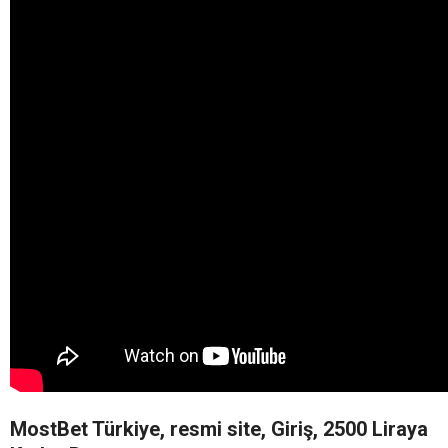
MostBet Türkiye, resmi site, Giriş, 2500 Liraya