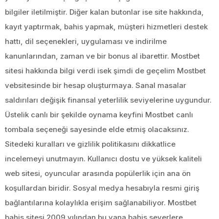
bilgiler iletilmiştir. Diğer kalan butonlar ise site hakkında,
kayıt yaptırmak, bahis yapmak, müşteri hizmetleri destek
hattı, dil seçenekleri, uygulaması ve indirilme
kanunlarından, zaman ve bir bonus al ibarettir. Mostbet
sitesi hakkında bilgi verdi isek şimdi de geçelim Mostbet
vebsitesinde bir hesap oluşturmaya. Sanal masalar
saldırıları değişik finansal yeterlilik seviyelerine uygundur.
Üstelik canlı bir şekilde oynama keyfini Mostbet canlı
tombala seçeneği sayesinde elde etmiş olacaksınız.
Sitedeki kuralları ve gizlilik politikasını dikkatlice
incelemeyi unutmayın. Kullanıcı dostu ve yüksek kaliteli
web sitesi, oyuncular arasında popülerlik için ana ön
koşullardan biridir. Sosyal medya hesabıyla resmi giriş
bağlantılarına kolaylıkla erişim sağlanabiliyor. Mostbet
bahis sitesi 2009 yılından bu yana bahis severlere