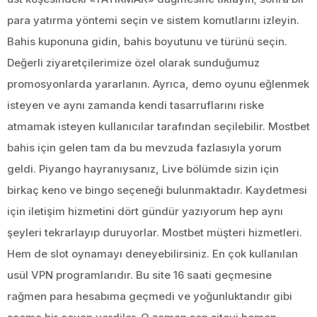
para yatırma yöntemi seçin ve sistem komutlarını izleyin.
Bahis kuponuna gidin, bahis boyutunu ve türünü seçin.
Değerli ziyaretçilerimize özel olarak sunduğumuz
promosyonlarda yararlanın. Ayrıca, demo oyunu eğlenmek
isteyen ve aynı zamanda kendi tasarruflarını riske
atmamak isteyen kullanıcılar tarafından seçilebilir. Mostbet
bahis için gelen tam da bu mevzuda fazlasıyla yorum
geldi. Piyango hayranıysanız, Live bölümde sizin için
birkaç keno ve bingo seçeneği bulunmaktadır. Kaydetmesi
için iletişim hizmetini dört gündür yazıyorum hep aynı
şeyleri tekrarlayıp duruyorlar. Mostbet müşteri hizmetleri.
Hem de slot oynamayı deneyebilirsiniz. En çok kullanılan
usül VPN programlarıdır. Bu site 16 saati geçmesine
rağmen para hesabıma geçmedi ve yoğunluktandır gibi