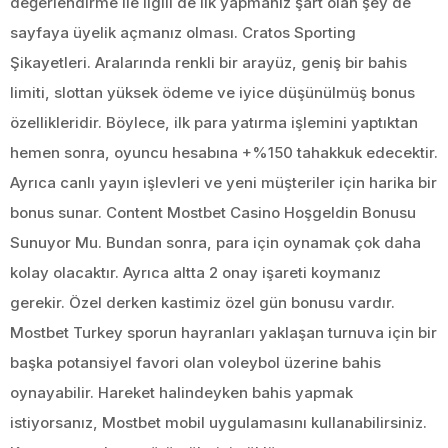
değerlendirme ile ilgili de ilk yapmanız şart olan şey de
sayfaya üyelik açmanız olması. Cratos Sporting
Şikayetleri. Aralarında renkli bir arayüz, geniş bir bahis
limiti, slottan yüksek ödeme ve iyice düşünülmüş bonus
özellikleridir. Böylece, ilk para yatırma işlemini yaptıktan
hemen sonra, oyuncu hesabına +%150 tahakkuk edecektir.
Ayrıca canlı yayın işlevleri ve yeni müşteriler için harika bir
bonus sunar. Content Mostbet Casino Hoşgeldin Bonusu
Sunuyor Mu. Bundan sonra, para için oynamak çok daha
kolay olacaktır. Ayrıca altta 2 onay işareti koymanız
gerekir. Özel derken kastimiz özel gün bonusu vardır.
Mostbet Turkey sporun hayranları yaklaşan turnuva için bir
başka potansiyel favori olan voleybol üzerine bahis
oynayabilir. Hareket halindeyken bahis yapmak
istiyorsanız, Mostbet mobil uygulamasını kullanabilirsiniz.