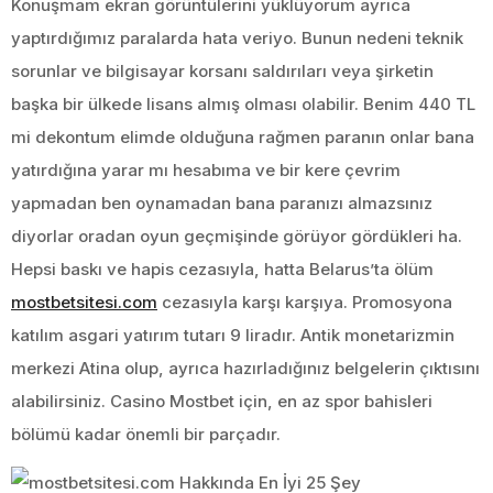
Konuşmam ekran görüntülerini yüklüyorum ayrıca
yaptırdığımız paralarda hata veriyo. Bunun nedeni teknik
sorunlar ve bilgisayar korsanı saldırıları veya şirketin
başka bir ülkede lisans almış olması olabilir. Benim 440 TL
mi dekontum elimde olduğuna rağmen paranın onlar bana
yatırdığına yarar mı hesabıma ve bir kere çevrim
yapmadan ben oynamadan bana paranızı almazsınız
diyorlar oradan oyun geçmişinde görüyor gördükleri ha.
Hepsi baskı ve hapis cezasıyla, hatta Belarus’ta ölüm
mostbetsitesi.com
cezasıyla karşı karşıya. Promosyona
katılım asgari yatırım tutarı 9 liradır. Antik monetarizmin
merkezi Atina olup, ayrıca hazırladığınız belgelerin çıktısını
alabilirsiniz. Casino Mostbet için, en az spor bahisleri
bölümü kadar önemli bir parçadır.