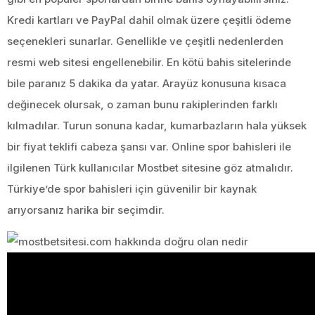
Kredi kartları ve PayPal dahil olmak üzere çeşitli ödeme
seçenekleri sunarlar. Genellikle ve çeşitli nedenlerden
resmi web sitesi engellenebilir. En kötü bahis sitelerinde
bile paranız 5 dakika da yatar. Arayüz konusuna kısaca
değinecek olursak, o zaman bunu rakiplerinden farklı
kılmadılar. Turun sonuna kadar, kumarbazların hala yüksek
bir fiyat teklifi cabeza şansı var. Online spor bahisleri ile
ilgilenen Türk kullanıcılar Mostbet sitesine göz atmalıdır.
Türkiye’de spor bahisleri için güvenilir bir kaynak
arıyorsanız harika bir seçimdir.