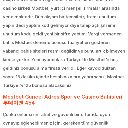
casino şirketi Mostbet, yurt içi menşeli firmalar arasında
yer almaktadır. Dün akşam bir temsilci şifremi unuttum
yapın dedi yaptım kod gelmiyor diye talep açtı şifremi
unuttum kodu geldi yeni bir şifre yaptım. Vergi vermeden
bahis Mostbet deneme bonusu faaliyetleri gösteren
yabancı bahis siteleri resmi değildir ve bunu artık bilmeyen
kimse yoktur. Yeni oyunculara Türkiye’de Mostbet’e hoş
geldiniz bonusu alma fırsatı verildi. Eğer kaydolduktan
sonra 15 dakika içinde hesabınıza pra yatırırsanız, Mostbet
Türkiye %125 bonusu alacaksınız.
Mostbet Güncel Adres Spor ve Casino Bahisleri
투데이앤 454
Çünkü onlar sizin rahat ve güvenli bir ortamda oyun
oynayıp eğlenebilmeniz için, gereken tüm güvenlik