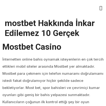
mostbet Hakkında İnkar
Edilemez 10 Gerçek
Mostbet Casino
İnternetten online bahis oynamak isteyenlerin en çok tercih
ettikleri mobil siteler arasında Mostbet yer almaktadır.
Mostbet para çekmem için telefon numaramı doğrulamamı
istedi fakat doğrulamıyor hiçbir şekilde sadece
bekletiyorlar. Most bet, spor bahisleri ve çevrimiçi kumar
oyunları gibi geniş bir bahis yelpazesi sunmaktadır.
Kullanıcıların çoğunun ilk kontrol ettiği şey bir oyun