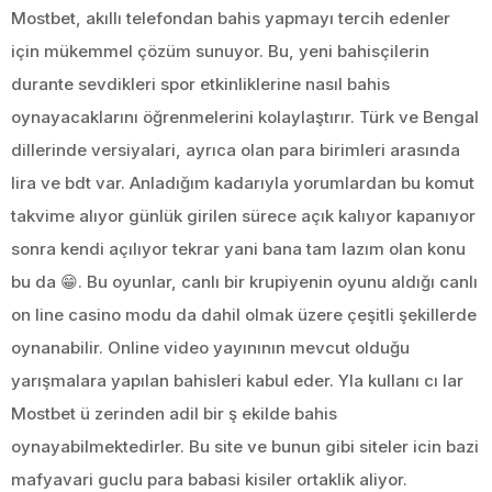
Mostbet, akıllı telefondan bahis yapmayı tercih edenler
için mükemmel çözüm sunuyor. Bu, yeni bahisçilerin
durante sevdikleri spor etkinliklerine nasıl bahis
oynayacaklarını öğrenmelerini kolaylaştırır. Türk ve Bengal
dillerinde versiyalari, ayrıca olan para birimleri arasında
lira ve bdt var. Anladığım kadarıyla yorumlardan bu komut
takvime alıyor günlük girilen sürece açık kalıyor kapanıyor
sonra kendi açılıyor tekrar yani bana tam lazım olan konu
bu da 😁. Bu oyunlar, canlı bir krupiyenin oyunu aldığı canlı
on line casino modu da dahil olmak üzere çeşitli şekillerde
oynanabilir. Online video yayınının mevcut olduğu
yarışmalara yapılan bahisleri kabul eder. Yla kullanı cı lar
Mostbet ü zerinden adil bir ş ekilde bahis
oynayabilmektedirler. Bu site ve bunun gibi siteler icin bazi
mafyavari guclu para babasi kisiler ortaklik aliyor.