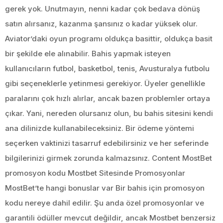
gerek yok. Unutmayın, nenni kadar çok bedava dönüş
satın alırsanız, kazanma şansınız o kadar yüksek olur.
Aviator’daki oyun programı oldukça basittir, oldukça basit
bir şekilde ele alınabilir. Bahis yapmak isteyen
kullanıcıların futbol, basketbol, tenis, Avusturalya futbolu
gibi seçeneklerle yetinmesi gerekiyor. Üyeler genellikle
paralarını çok hızlı alırlar, ancak bazen problemler ortaya
çıkar. Yani, nereden olursanız olun, bu bahis sitesini kendi
ana dilinizde kullanabileceksiniz. Bir ödeme yöntemi
seçerken vaktinizi tasarruf edebilirsiniz ve her seferinde
bilgilerinizi girmek zorunda kalmazsınız. Content MostBet
promosyon kodu Mostbet Sitesinde Promosyonlar
MostBet’te hangi bonuslar var Bir bahis için promosyon
kodu nereye dahil edilir. Şu anda özel promosyonlar ve
garantili ödüller mevcut değildir, ancak Mostbet benzersiz