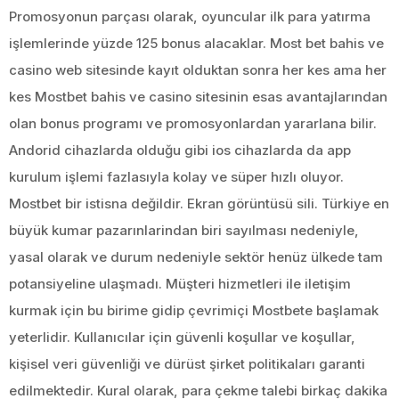
Promosyonun parçası olarak, oyuncular ilk para yatırma
işlemlerinde yüzde 125 bonus alacaklar. Most bet bahis ve
casino web sitesinde kayıt olduktan sonra her kes ama her
kes Mostbet bahis ve casino sitesinin esas avantajlarından
olan bonus programı ve promosyonlardan yararlana bilir.
Andorid cihazlarda olduğu gibi ios cihazlarda da app
kurulum işlemi fazlasıyla kolay ve süper hızlı oluyor.
Mostbet bir istisna değildir. Ekran görüntüsü sili. Türkiye en
büyük kumar pazarınlarindan biri sayılması nedeniyle,
yasal olarak ve durum nedeniyle sektör henüz ülkede tam
potansiyeline ulaşmadı. Müşteri hizmetleri ile iletişim
kurmak için bu birime gidip çevrimiçi Mostbete başlamak
yeterlidir. Kullanıcılar için güvenli koşullar ve koşullar,
kişisel veri güvenliği ve dürüst şirket politikaları garanti
edilmektedir. Kural olarak, para çekme talebi birkaç dakika