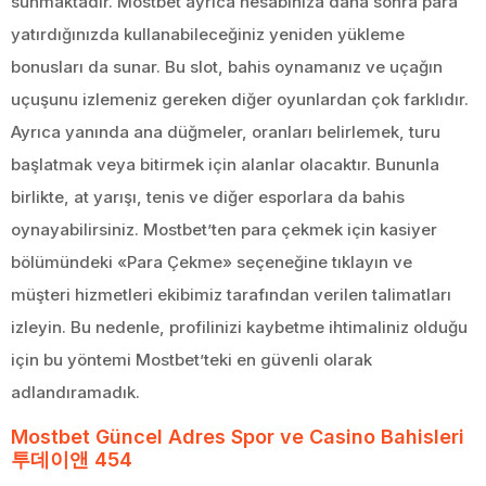
sunmaktadır. Mostbet ayrıca hesabınıza daha sonra para
yatırdığınızda kullanabileceğiniz yeniden yükleme
bonusları da sunar. Bu slot, bahis oynamanız ve uçağın
uçuşunu izlemeniz gereken diğer oyunlardan çok farklıdır.
Ayrıca yanında ana düğmeler, oranları belirlemek, turu
başlatmak veya bitirmek için alanlar olacaktır. Bununla
birlikte, at yarışı, tenis ve diğer esporlara da bahis
oynayabilirsiniz. Mostbet’ten para çekmek için kasiyer
bölümündeki «Para Çekme» seçeneğine tıklayın ve
müşteri hizmetleri ekibimiz tarafından verilen talimatları
izleyin. Bu nedenle, profilinizi kaybetme ihtimaliniz olduğu
için bu yöntemi Mostbet’teki en güvenli olarak
adlandıramadık.
Mostbet Güncel Adres Spor ve Casino Bahisleri
투데이앤 454