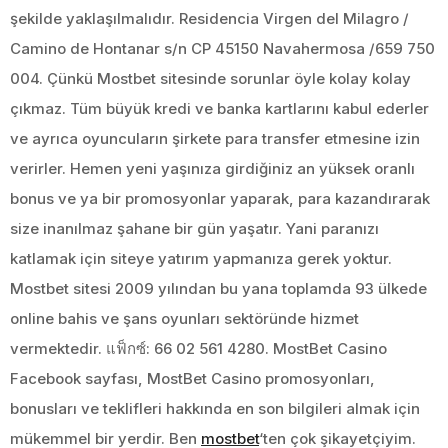
şekilde yaklaşılmalıdır. Residencia Virgen del Milagro /
Camino de Hontanar s/n CP 45150 Navahermosa /659 750
004. Çünkü Mostbet sitesinde sorunlar öyle kolay kolay
çıkmaz. Tüm büyük kredi ve banka kartlarını kabul ederler
ve ayrıca oyuncuların şirkete para transfer etmesine izin
verirler. Hemen yeni yaşınıza girdiğiniz an yüksek oranlı
bonus ve ya bir promosyonlar yaparak, para kazandırarak
size inanılmaz şahane bir gün yaşatır. Yani paranızı
katlamak için siteye yatırım yapmanıza gerek yoktur.
Mostbet sitesi 2009 yılından bu yana toplamda 93 ülkede
online bahis ve şans oyunları sektöründe hizmet
vermektedir. แฟ็กซ์: 66 02 561 4280. MostBet Casino
Facebook sayfası, MostBet Casino promosyonları,
bonusları ve teklifleri hakkında en son bilgileri almak için
mükemmel bir yerdir. Ben
mostbet
‘ten çok şikayetçiyim.