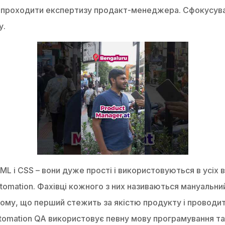
 проходити експертизу продакт-менеджера. Сфокусував
у.
L і CSS – вони дуже прості і використовуються в усіх 
tomation. Фахівці кожного з них називаються мануальни
 тому, що перший стежить за якістю продукту і проводит
utomation QA використовує певну мову програмування т