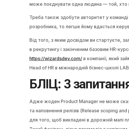
може поєднувати одна людина — той, хто 
Треба також здобути авторитет у команді 
розробника, то легше йому вдасться керув
Від того, з яким досвідом ви стартуєте, 
в рекрутингу і закінченим базовим HR-кур
https://wizardsdev.com/
в компанії, який за
Head of HR в міжнародній бізнес-школі LAB
БЛІЦ: 3 запитанн
Адже жоден Product Manager не може сказа
та наповнення релізів (Release scoping and
для того, щоб викладені в дорожній мапі п
Такий фахівець тісно взаємодіє з керівн