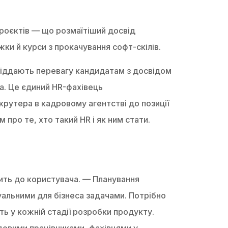
проєктів — що розмаїтіший досвід
ки й курси з прокачування софт-скілів.
 віддають перевагу кандидатам з досвідом
а. Це єдиний HR-фахівець
крутера в кадровому агентстві до позиції
про те, хто такий HR і як ним стати.
ить до користувача. — Планування
туальними для бізнеса задачами. Потрібно
ь у кожній стадії розробки продукту.
довими працівниками, фахівцями у