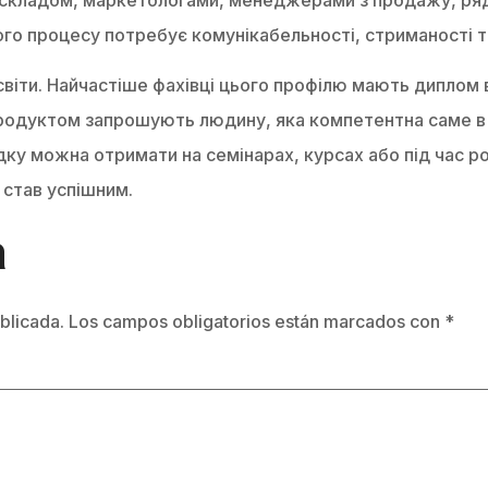
вого процесу потребує комунікабельності, стриманості т
світи. Найчастіше фахівці цього профілю мають диплом
одуктом запрошують людину, яка компетентна саме в ті
адку можна отримати на семінарах, курсах або під час
і став успішним.
a
blicada.
Los campos obligatorios están marcados con
*