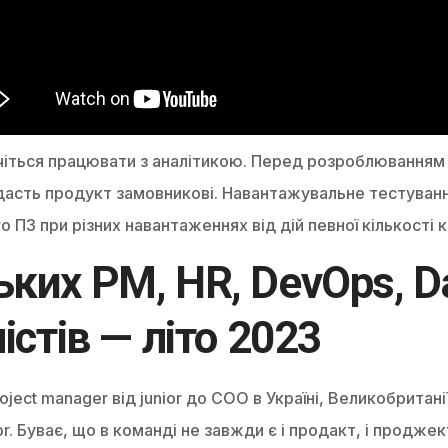
учіться працювати з аналітикою. Перед розроблюванням 
у дасть продукт замовникові. Навантажувальне тестуванн
 ПЗ при різних навантаженнях від дій певної кількості к
ких PM, HR, DevOps, Da
істів — літо 2023
oject manager від junior до COO в Україні, Великобритан
oor. Буває, що в команді не завжди є і продакт, і проджек