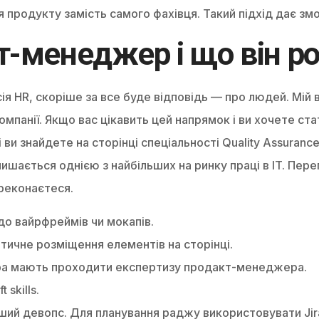
 продукту замість самого фахівця. Такий підхід дає змо
т-менеджер і що він р
я HR, скоріше за все буде відповідь — про людей. Мій 
компанії. Якщо вас цікавить цей напрямок і ви хочете с
кі ви знайдете на сторінці спеціальності Quality Assura
лишається однією з найбільших на ринку праці в IT. Пер
ереконаєтеся.
о вайрфреймів чи мокапів.
ичне розміщення елементів на сторінці.
ера мають проходити експертизу продакт-менеджера.
 skills.
ий девопс. Для планування раджу використовувати Jira,