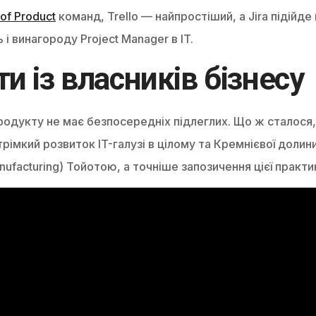
of Product
команд, Trello — найпростіший, а Jira підійд
і винагороду Project Manager в IT.
и із власників бізнесу
продукту не має безпосередніх підлеглих. Що ж сталося
рімкий розвиток IT-галузі в цілому та Кремнієвої доли
facturing) Тойотою, а точніше запозичення цієї практи