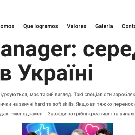
Visitanos
Escribenos
Funtodosunidosporti@gmail.com
Medellin, Colombia
somos
Que logramos
Valores
Galería
Cont
anager: сер
в Україні
іджуються, має такий вигляд. Такі спеціалісти заробля
чки на звичні hard та soft skills. Якщо ви тяжко перенос
одакт-менеджмент. Завжди потрібні креативні та винахі