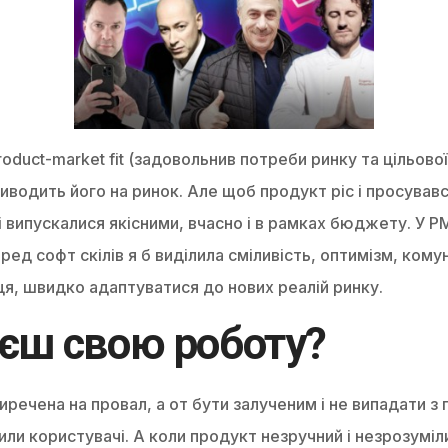
duct-market fit (задовольнив потреби ринку та цільової 
водить його на ринок. Але щоб продукт ріс і просувавс
чі випускалися якісними, вчасно і в рамках бюджету. У
ред софт скілів я б виділила сміливість, оптимізм, кому
ця, швидко адаптуватися до нових реалій ринку.
єш свою роботу?
иречена на провал, а от бути залученим і не випадати 
ли користувачі. А коли продукт незручний і незрозуміл