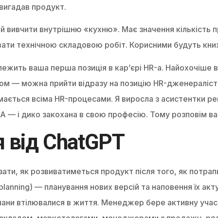
вигадав продукт.
й вивчити внутрішню «кухню». Має значення кількість 
ати технічною складовою робіт. Корисними будуть книж
залежить ваша перша позиція в кар’єрі HR-а. Найохочіше
сом — можна прийти відразу на позицію HR-дженераліст
ймається всіма HR-процесами. Я виросла з асистентки ре
A — і дико закохана в свою професію. Тому розповім вам 
я від ChatGPT
ти, як розвиватиметься продукт після того, як потрап
 planning) — планування нових версій та наповення їх ак
лани втілювалися в життя. Менеджер бере активну участ
им складом, маркетологами, менеджерами з продажу, ря