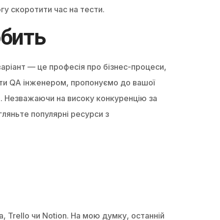
гу скоротити час на тести.
обить
варіант — це професія про бізнес-процеси,
тати QA інженером, пропонуємо до вашої
nce. Незважаючи на високу конкуренцію за
егляньте популярні ресурси з
 Trello чи Notion. На мою думку, останній