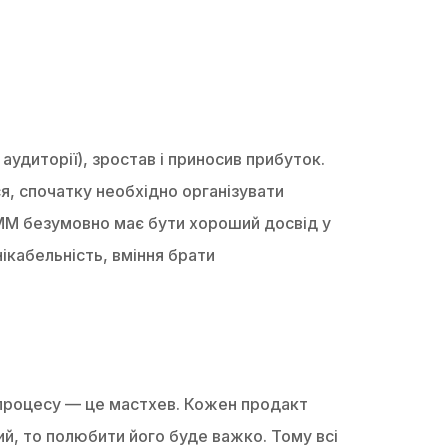
аудиторії), зростав і приносив прибуток.
я, спочатку необхідно організувати
 PMM безумовно має бути хороший досвід у
нікабельність, вміння брати
з процесу — це мастхев. Кожен продакт
ий, то полюбити його буде важко. Тому всі