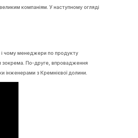
е великим компаніям. У наступному огляді
, і чому менеджери по продукту
ни зокрема. По-друге, впровадження
ки інженерами з Кремнієвої долини.