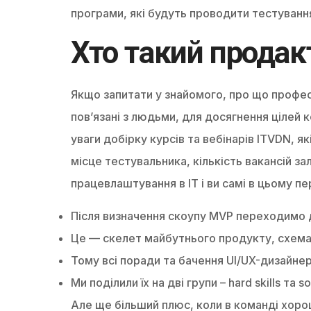
програми, які будуть проводити тестування
Хто такий продак
Якщо запитати у знайомого, про що професі
пов’язані з людьми, для досягнення цілей 
уваги добірку курсів та вебінарів ITVDN, я
місце тестувальника, кількість вакансій за
працевлаштування в IT і ви самі в цьому п
Після визначення скоупу MVP переходимо д
Це — скелет майбутнього продукту, схемат
Тому всі поради та бачення UI/UX-дизайн
Ми поділили їх на дві групи – hard skills та soft
Але ще більший плюс, коли в команді хорош