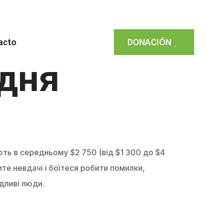
acto
DONACIÓN
едня
ють в середньому $2 750 (від $1 300 до $4
ите невдачі і боїтеся робити помилки,
дливі люди.